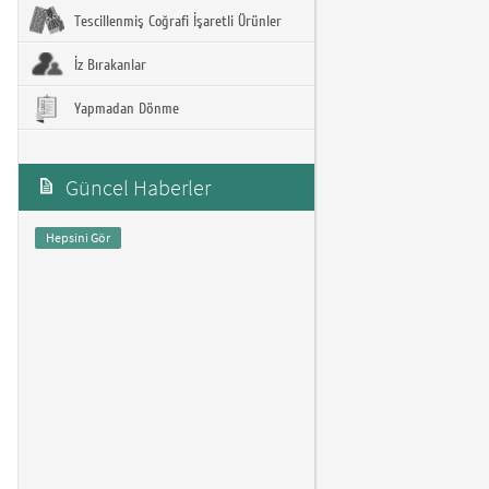
Tescillenmiş Coğrafi İşaretli Ürünler
İz Bırakanlar
Yapmadan Dönme
Güncel Haberler
Hepsini Gör