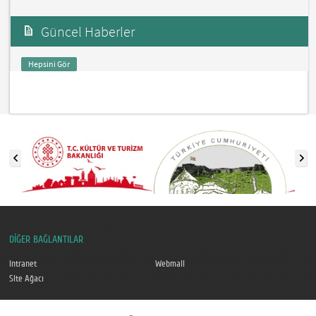
Güncel Haberler
Hepsini Gör
DİĞER BAĞLANTILAR
Intranet
Webmail
Site Ağacı