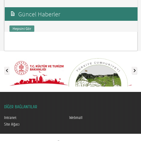
Güncel Haberler
Hepsini Gör
DİĞER BAĞLANTILAR
Intranet
Webmail
Site Ağacı