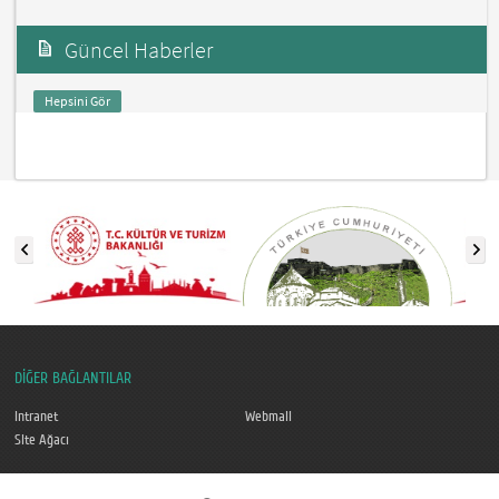
Güncel Haberler
Hepsini Gör
DİĞER BAĞLANTILAR
Intranet
Webmail
Site Ağacı