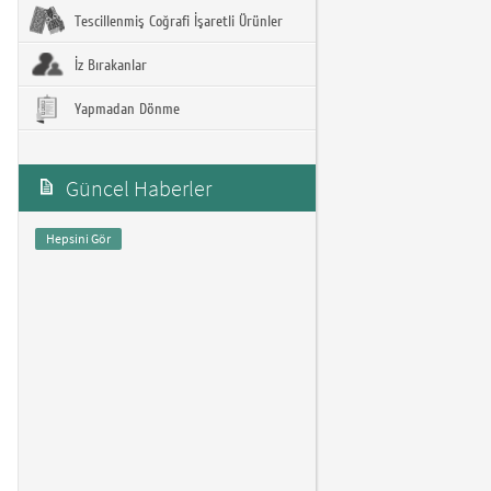
Tescillenmiş Coğrafi İşaretli Ürünler
İz Bırakanlar
Yapmadan Dönme
Güncel Haberler
Hepsini Gör