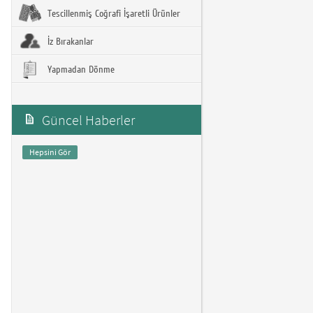
Tescillenmiş Coğrafi İşaretli Ürünler
İz Bırakanlar
Yapmadan Dönme
Güncel Haberler
Hepsini Gör