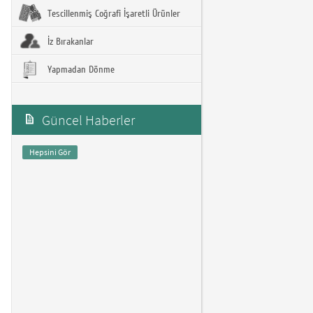
Tescillenmiş Coğrafi İşaretli Ürünler
İz Bırakanlar
Yapmadan Dönme
Güncel Haberler
Hepsini Gör