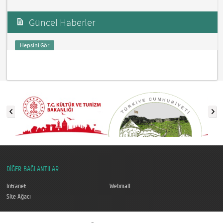
Güncel Haberler
Hepsini Gör
DİĞER BAĞLANTILAR
Intranet
Webmail
Site Ağacı