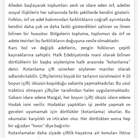
Aileden başlayarak toplumları sevk ve idare eden örf, adetler
sosyal ilişkilerin her sahasında farklı şekillerde kendini gösterir.
Folklor, örf ve adet bakımından farklılıkların coğrafi ayrımlarda
kendini daha çok ve daha farklı gösterdikleri zahiren ve ilmen
bilinen bir husustur. Bölgelerin topluma, toplumun da örf ve
adete tesirleri bu farklılıkların doğuşuna vesile olmaktadır.
Kars bol ve değişik adetlerin, zengin folklorun çeşitli
kaynaklarına sahiptir. Halk Edebiyatında mani olarak bilinen
dörtlüklerin bir başka söylenişine halk arasında “kotanlama”
denir. Kotanlama çift sürerken söylenen maniler olarak
adlandırılabilir. Çiftçilerimiz büyük bir tarlanın sürülmesini 4-10
boyun (çift) öküzün koşulduğu sabanla yapmaktadırlar. Bu usul
traktörü olmayan çiftçiler tarafından halen uygulanmaktadır.
Sabanı idare edene Mazgal, her boyun (çift) öküzü idare edene
Hodak ismi verilir. Hodaklar yaptıkları işi zevkle yapmak ve
geceleri uyumamak için dörtlükler (kotanlama) okurlar. Bu
okumalar karşılıklı ve irticalen olur. Her dörtlükten sonra hep
bir ağızdan “hooo” diye bağırılır.
Kotanlamalar daha ziyade çiftlik hayatına ait konuları ihtiva