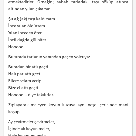
etmektedirler. Örneğin; sabah tarladaki taşı söküp atınca
altından yılan çıkarsa:
Şu ağ (ak) taşı kaldırsam
İnce yılan öldürsem
Yılan inceden öter
İncil dağda gül biter
Hooooo...
Bu sırada tarlanın yanından geçen yolcuya:
Buradan bir atlı geçti
Nalı parlattı geçti
Ellere selam verip
Bize el attı geçti
Hooooo... diye takılırlar.
Zıplayarak meleyen koyun kuzuya aynı neşe içerisinde mani
koşup:
Ay çevirmeler çevirmeler,
İçinde ak koyun meler,
Mele koyunum mele,