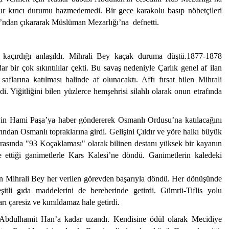
 kırıcı durumu hazmedemedi. Bir gece karakolu basıp nöbetçileri
ı’ndan çıkararak Müslüman Mezarlığı’na defnetti.
açırdığı anlaşıldı. Mihrali Bey kaçak duruma düştü.1877-1878
 bir çok sıkıntılılar çekti. Bu savaş nedeniyle Çarlık genel af ilan
flarına katılması halinde af olunacaktı. Affı fırsat bilen Mihrali
. Yiğitliğini bilen yüzlerce hemşehrisi silahlı olarak onun etrafında
n Hami Paşa’ya haber göndererek Osmanlı Ordusu’na katılacağını
nırından Osmanlı topraklarına girdi. Gelişini Çıldır ve yöre halkı büyük
 arasında "93 Koçaklaması" olarak bilinen destanı yüksek bir kayanın
 ettiği ganimetlerle Kars Kalesi’ne döndü. Ganimetlerin kaledeki
 Mihrali Bey her verilen görevden başarıyla döndü. Her dönüşünde
tli gıda maddelerini de bereberinde getirdi. Gümrü-Tiflis yolu
ları çaresiz ve kımıldamaz hale getirdi.
i Abdulhamit Han’a kadar uzandı. Kendisine ödül olarak Mecidiye