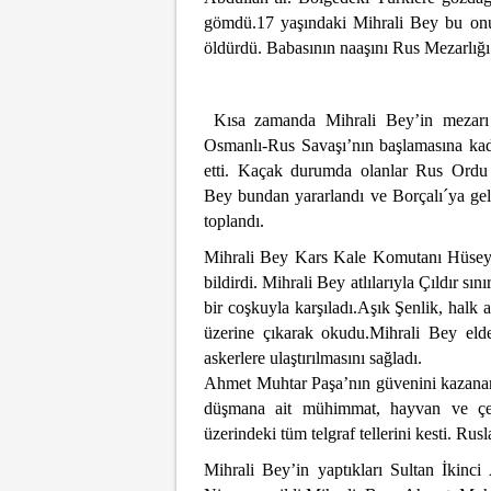
gömdü.17 yaşındaki Mihrali Bey bu onur
öldürdü. Babasının naaşını Rus Mezarlığ
Kısa zamanda Mihrali Bey’in mezarı k
Osmanlı-Rus Savaşı’nın başlamasına kadar
etti. Kaçak durumda olanlar Rus Ordu sa
Bey bundan yararlandı ve Borçalı´ya geldi
toplandı.
Mihrali Bey Kars Kale Komutanı Hüseyi
bildirdi. Mihrali Bey atlılarıyla Çıldır sı
bir coşkuyla karşıladı.Aşık Şenlik, halk
üzerine çıkarak okudu.Mihrali Bey elde
askerlere ulaştırılmasını sağladı.
Ahmet Muhtar Paşa’nın güvenini kazanan
düşmana ait mühimmat, hayvan ve çeşi
üzerindeki tüm telgraf tellerini kesti. Rus
Mihrali Bey’in yaptıkları Sultan İkinc