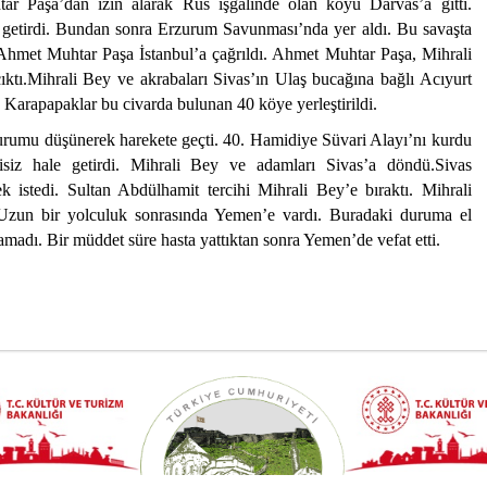
ar Paşa’dan izin alarak Rus işgalinde olan köyü Darvas’a gitti.
a getirdi. Bundan sonra Erzurum Savunması’nda yer aldı. Bu savaşta
e Ahmet Muhtar Paşa İstanbul’a çağrıldı. Ahmet Muhtar Paşa, Mihrali
ıktı.Mihrali Bey ve akrabaları Sivas’ın Ulaş bucağına bağlı Acıyurt
n Karapapaklar bu civarda bulunan 40 köye yerleştirildi.
urumu düşünerek harekete geçti. 40. Hamidiye Süvari Alayı’nı kurdu
kisiz hale getirdi. Mihrali Bey ve adamları Sivas’a döndü.Sivas
 istedi. Sultan Abdülhamit tercihi Mihrali Bey’e bıraktı. Mihrali
. Uzun bir yolculuk sonrasında Yemen’e vardı. Buradaki duruma el
madı. Bir müddet süre hasta yattıktan sonra Yemen’de vefat etti.