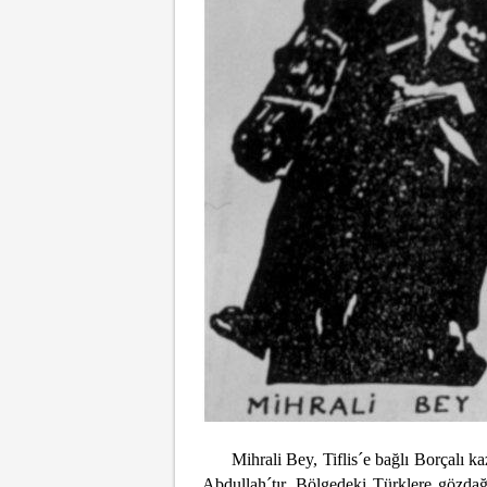
Mihrali Bey, Tiflis´e bağlı Borçalı ka
Abdullah´tır. Bölgedeki Türklere gözdağ