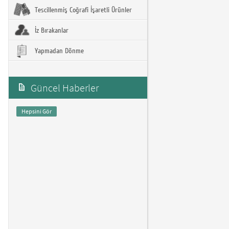
Tescillenmiş Coğrafi İşaretli Ürünler
İz Bırakanlar
Yapmadan Dönme
Güncel Haberler
Hepsini Gör