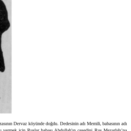
zasının Dervaz köyünde doğdu. Dedesinin adı Memili, babasının adı
ı vermek için Ruslar babası Abdullah'ın cesedini Rus Mezarlığı’na