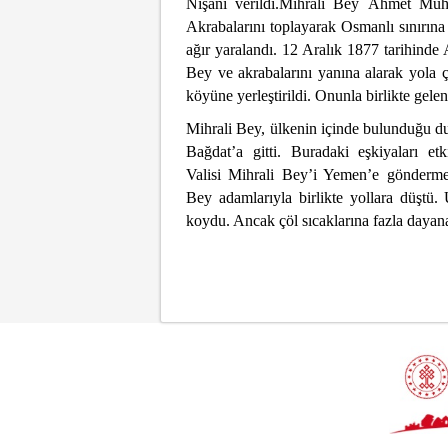
Nişanı verildi.Mihrali Bey Ahmet Muht
Akrabalarını toplayarak Osmanlı sınırın
ağır yaralandı. 12 Aralık 1877 tarihind
Bey ve akrabalarını yanına alarak yola ç
köyüne yerleştirildi. Onunla birlikte gele
Mihrali Bey, ülkenin içinde bulunduğu d
Bağdat’a gitti. Buradaki eşkiyaları et
Valisi Mihrali Bey’i Yemen’e göndermek
Bey adamlarıyla birlikte yollara düştü
koydu. Ancak çöl sıcaklarına fazla dayana