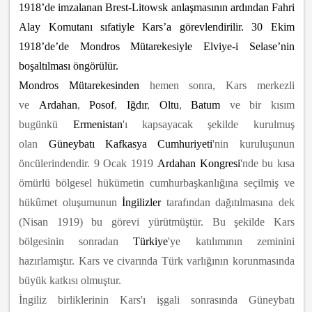
1918’de imzalanan Brest-Litowsk anlaşmasının ardından Fahri
Alay Komutanı sıfatiyle Kars’a görevlendirilir. 30 Ekim
1918’de’de Mondros Mütarekesiyle Elviye-i Selase’nin
boşaltılması öngörülür.
Mondros Mütarekesinden
hemen sonra, Kars merkezli
ve
Ardahan
,
Posof
,
Iğdır
,
Oltu
,
Batum
ve bir kısım
bugünkü
Ermenistan
'ı kapsayacak şekilde kurulmuş
olan
Güneybatı Kafkasya Cumhuriyeti
'nin kuruluşunun
öncülerindendir. 9 Ocak 1919
Ardahan Kongresi
'nde bu kısa
ömürlü bölgesel hükümetin cumhurbaşkanlığına seçilmiş ve
hükûmet oluşumunun
İngilizler
tarafından dağıtılmasına dek
(Nisan 1919) bu görevi yürütmüştür. Bu şekilde Kars
bölgesinin sonradan
Türkiye
'ye katılımının zeminini
hazırlamıştır. Kars ve civarında Türk varlığının korunmasında
büyük katkısı olmuştur.
İngiliz birliklerinin Kars'ı işgali sonrasında Güneybatı